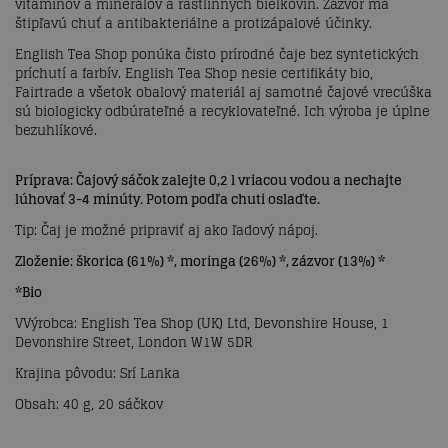
vitamínov a minerálov a rastlinných bielkovín. Zázvor má
štipľavú chuť a antibakteriálne a protizápalové účinky.
English Tea Shop ponúka čisto prírodné čaje bez syntetických
príchutí a farbív. English Tea Shop nesie certifikáty bio,
Fairtrade a všetok obalový materiál aj samotné čajové vrecúška
sú biologicky odbúrateľné a recyklovateľné. Ich výroba je úplne
bezuhlíkové.
Príprava: Čajový sáčok zalejte 0,2 l vriacou vodou a nechajte
lúhovať 3-4 minúty. Potom podľa chuti oslaďte.
Tip: Čaj je možné pripraviť aj ako ľadový nápoj.
Zloženie: škorica (61%) *, moringa (26%) *, zázvor (13%) *
*Bio
VVýrobca: English Tea Shop (UK) Ltd, Devonshire House, 1
Devonshire Street, London W1W 5DR
Krajina pôvodu: Srí Lanka
Obsah: 40 g, 20 sáčkov