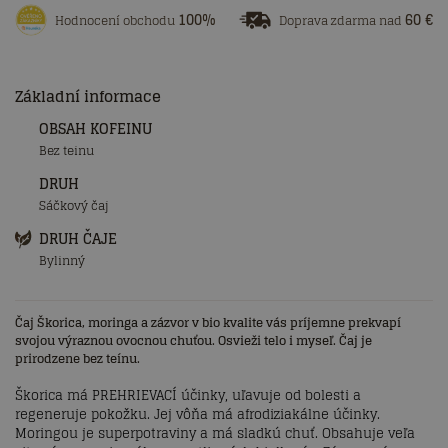
100%
60 €
Hodnocení obchodu
Doprava zdarma nad
Základní informace
OBSAH KOFEINU
Bez teinu
DRUH
Sáčkový čaj
DRUH ČAJE
Bylinný
Čaj Škorica, moringa a zázvor v bio kvalite vás príjemne prekvapí
svojou výraznou ovocnou chuťou. Osvieži telo i myseľ. Čaj je
prirodzene bez teínu.
Škorica má PREHRIEVACÍ účinky, uľavuje od bolesti a
regeneruje pokožku. Jej vôňa má afrodiziakálne účinky.
Moringou je superpotraviny a má sladkú chuť. Obsahuje veľa