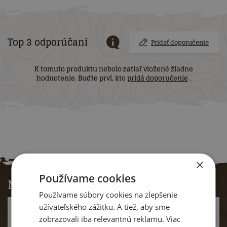
Top 3 odporúčaní
Pridať doporučenie
K tomuto produktu nebolo zatiaľ vložené žiadne
hodnotenie. Buďte prví, kto
pridá doporučenie
.
×
Používame cookies
Nakupujte s nami bez obav
Používame súbory cookies na zlepšenie
užívateľského zážitku. A tiež, aby sme
DOPRAVA
zadarmo
zobrazovali iba relevantnú reklamu. Viac