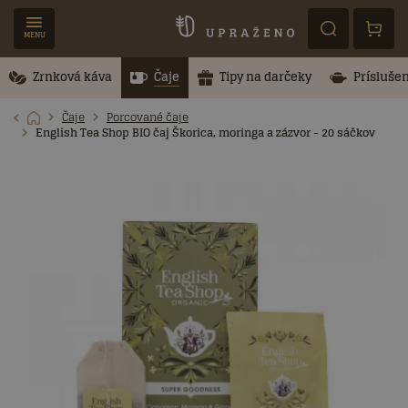
MENU
Zrnková káva
Čaje
Tipy na darčeky
Prísluše
Čaje
Porcované čaje
English Tea Shop BIO čaj Škorica, moringa a zázvor - 20 sáčkov