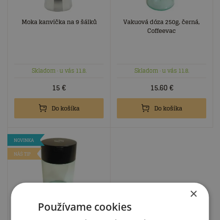
Moka kanvička na 9 šálků
Vakuová dóza 250g, černá,
Coffeevac
Skladom
· u vás 11.8.
Skladom
· u vás 11.8.
15
€
15.60
€
Do košíka
Do košíka
NOVINKA
NÁŠ TIP
×
Používame cookies
Vakuová dóza 500g, čirá,
Coffeevac