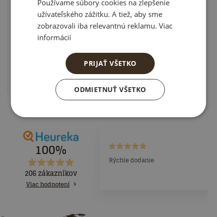
Používame súbory cookies na zlepšenie
užívateľského zážitku. A tiež, aby sme
zobrazovali iba relevantnú reklamu. Viac
informácií
Skladom
· u vás 11.8.
19.50
€
PRIJAŤ VŠETKO
Do košíka
ODMIETNUŤ VŠETKO
100%
Rýchle dodanie
206 zákazníkov
Viac hodnotení