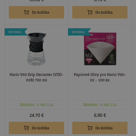
Do košíka
Do košíka
NOVINKA
NOVINKA
Hario V60 Drip Decanter (VDD-
Papírové filtry pro Hario V60-
02B) 700 ml
02 - 100 ks
Skladom
· u vás 11.8.
Skladom
· u vás 11.8.
24.70
€
6.90
€
Do košíka
Do košíka