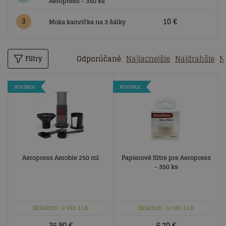
Aeropress - 350 ks
10 €
3
Moka kanvička na 3 šálky
Odporúčané
Najlacnejšie
Najdrahšie
N
Filtry
NOVINKA
NOVINKA
Aeropress Aerobie 250 ml
Papierové filtre pre Aeropress
- 350 ks
Skladom
· u vás 11.8.
Skladom
· u vás 11.8.
35.90
€
6.70
€