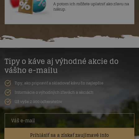
A potom ich môžete uplatniť ako zľavu na
nákup.
Tipy o káve aj výhodné akcie do
vášho e-mailu
Tipy, ako pripraviť a skladovať kávu čo najlepšie
Informácie o výhodných zľavách a akciách
Už vyše 2 000 odberateľov
Prihlásiť sa a získať zaujímavé info