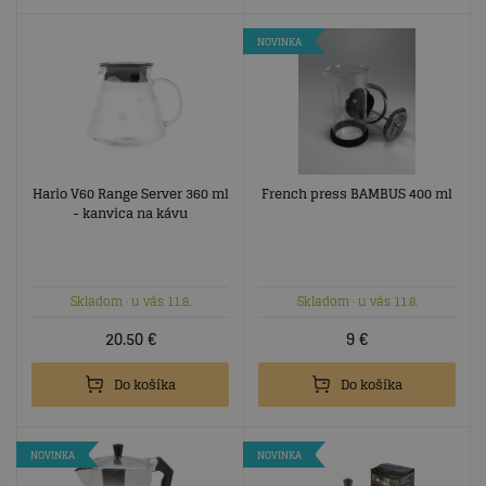
NOVINKA
Hario V60 Range Server 360 ml
French press BAMBUS 400 ml
- kanvica na kávu
Skladom
· u vás 11.8.
Skladom
· u vás 11.8.
20.50
€
9
€
Do košíka
Do košíka
NOVINKA
NOVINKA