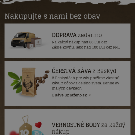
Nakupujte s nami bez obav
DOPRAVA
zadarmo
Na každý nákup nad 60 Eur cez
Zásielkovňu, lebo nad 100 Eur cez PPL.
ČERSTVÁ KÁVA
z Beskyd
V Beskydách pre vás pražíme vlastnú
kávu z bôbov z celého sveta. Denne av
malých dávkach.
O káve Upraženo.sk
VERNOSTNÉ BODY
za každý
nákup