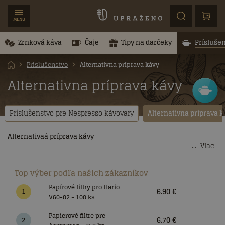
MENU
Zrnková káva
Čaje
Tipy na darčeky
Prísluše
Príslušenstvo
Alternativna príprava kávy
Alternativna príprava kávy
Príslušenstvo pre Nespresso kávovary
Alternativna príprava k
Alternativaá príprava kávy
Viac
Poďte sa s nami ponoriť do sveta alternatívnej prípravy kávy
pomocou "prístrojov" Frenchpress alebo moka kanvička. Tieto
Top výber podľa našich zákazníkov
produkty ponúkame rovno v niekoľkých veľkostiach.
Papírové filtry pro Hario
6.90 €
1
V60-02 - 100 ks
Papierové filtre pre
6.70 €
2