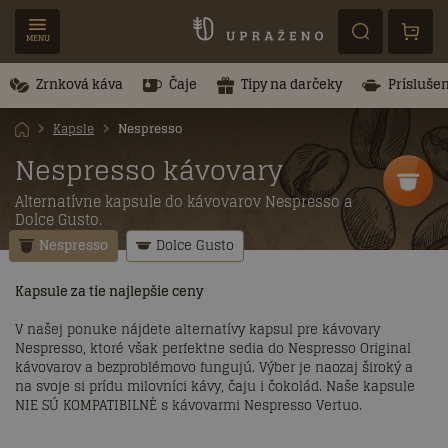
MENU
Zrnková káva
Čaje
Tipy na darčeky
Prísluše
Kapsle
Nespresso
Nespresso kávovary
Alternatívne kapsule do kávovarov Nespresso a
Dolce Gusto.
Nespresso
Dolce Gusto
Kapsule za tie najlepšie ceny
V našej ponuke nájdete alternatívy kapsul pre kávovary
Nespresso, ktoré však perfektne sedia do Nespresso Original
kávovarov a bezproblémovo fungujú. Výber je naozaj široký a
na svoje si prídu milovníci kávy, čaju i čokolád
. Naše kapsule
NIE SÚ KOMPATIBILNÉ s kávovarmi Nespresso Vertuo.