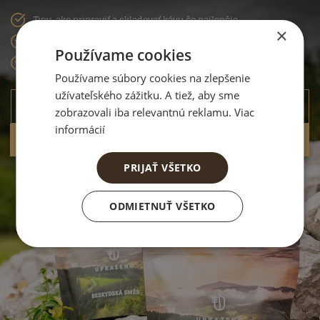
Tipy, ako pripraviť a skladovať kávu čo najlepšie
×
Informácie o výhodných zľavách a akciách
Používame cookies
Už vyše 2 000 odberateľov
Používame súbory cookies na zlepšenie
užívateľského zážitku. A tiež, aby sme
zobrazovali iba relevantnú reklamu. Viac
informácií
Prihlásiť sa a získať zaujímavé info
PRIJAŤ VŠETKO
ODMIETNUŤ VŠETKO