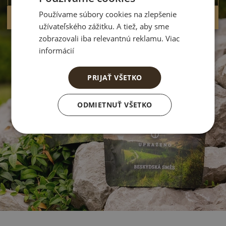
Používame súbory cookies na zlepšenie
Prihlásiť sa a získať zaujímavé info
užívateľského zážitku. A tiež, aby sme
zobrazovali iba relevantnú reklamu. Viac
informácií
PRIJAŤ VŠETKO
ODMIETNUŤ VŠETKO