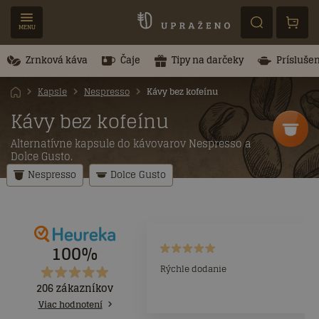
MENU
Zrnková káva
Čaje
Tipy na darčeky
Prísluše
Kapsle
Nespresso
Kávy bez kofeínu
Kávy bez kofeínu
Alternatívne kapsule do kávovarov Nespresso a
Dolce Gusto.
Nespresso
Dolce Gusto
100%
Rýchle dodanie
206 zákazníkov
Viac hodnotení