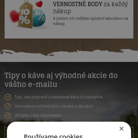
VERNOSTNÉ BODY
za každý
nákup
A potom ich môžete uplatniť ako zľavu na
nákup.
Tipy o káve aj výhodné akcie do
vášho e-mailu
Tipy, ako pripraviť a skladovať kávu čo najlepšie
Informácie o výhodných zľavách a akciách
Už vyše 2 000 odberateľov
×
Používame cookies