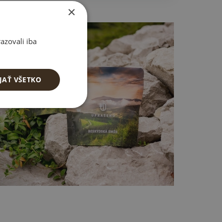
×
azovali iba
JAŤ VŠETKO