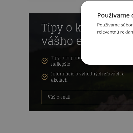
Používame 
Tipy o káve aj vý
Používame súbory 
relevantnú reklam
vášho e-mailu
Tipy, ako pripraviť a skladovať kávu čo
najlepšie
Informácie o výhodných zľavách a
akciách