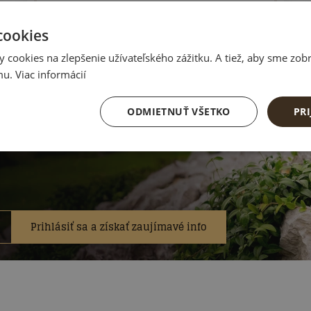
cookies
hodné akcie do
cookies na zlepšenie užívateľského zážitku. A tiež, aby sme zobr
u. Viac informácií
ODMIETNUŤ VŠETKO
PRI
Už vyše 2 000 odberateľov
Prihlásiť sa a získať zaujímavé info