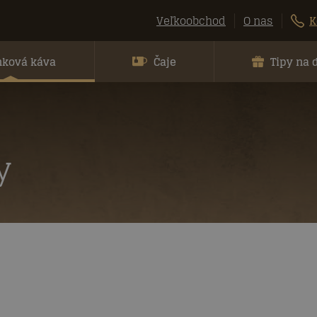
Veľkoobchod
O nas
K
nková káva
Čaje
Tipy na 
y