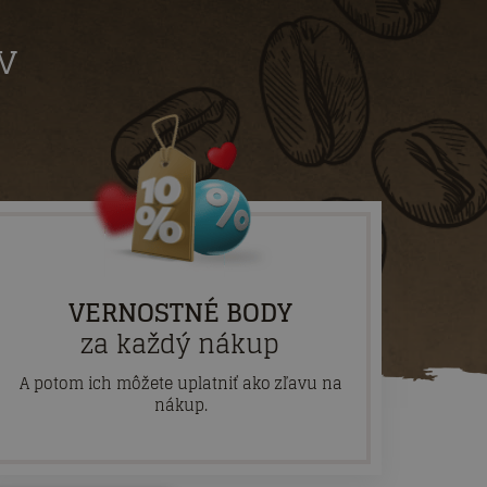
v
VERNOSTNÉ BODY
za každý nákup
A potom ich môžete uplatniť ako zľavu na
nákup.