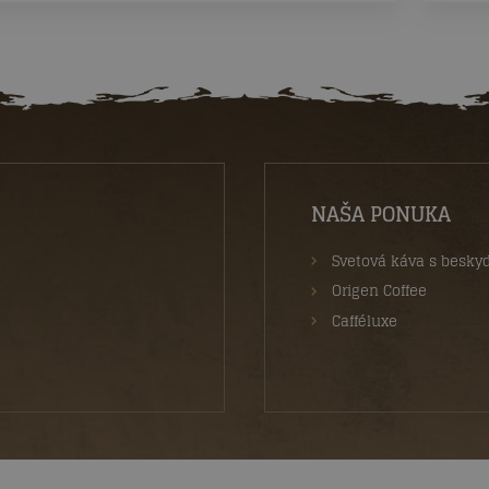
NAŠA PONUKA
Svetová káva s besk
Origen Coffee
Cafféluxe