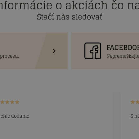
nformácie o akciách čo na
Stačí nás sledovať
FACEBOO
 procesu.
Nepremeškajte
ýchle dodanie
S n