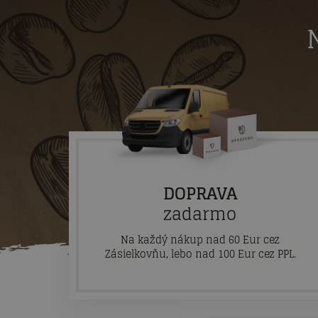
DOPRAVA
zadarmo
Na každý nákup nad 60 Eur cez
Zásielkovňu, lebo nad 100 Eur cez PPL.