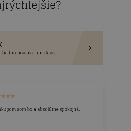
jrýchlejšie?
K
 žiadnu novinku ani zľavu.
ákupom som bola absolútne spokojná.