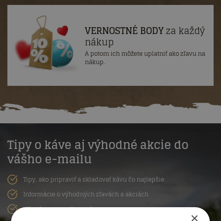
VERNOSTNÉ BODY
za každý
nákup
A potom ich môžete uplatniť ako zľavu na
nákup.
Tipy o káve aj výhodné akcie do
vášho e-mailu
Tipy, ako pripraviť a skladovať kávu čo najlepšie
Informácie o výhodných zľavách a akciách
Už vyše 2 000 odberateľov
×