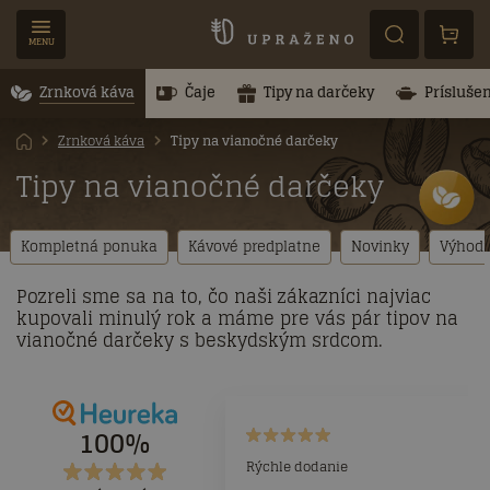
MENU
Zrnková káva
Čaje
Tipy na darčeky
Prísluše
Zrnková káva
Tipy na vianočné darčeky
Tipy na vianočné darčeky
Kompletná ponuka
Kávové predplatne
Novinky
Výhodn
Pozreli sme sa na to, čo naši zákazníci najviac
kupovali minulý rok a máme pre vás pár tipov na
vianočné darčeky s beskydským srdcom.
100%
Rýchle dodanie