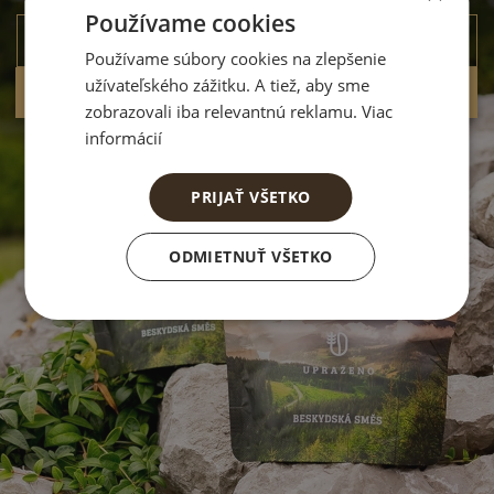
Používame cookies
Používame súbory cookies na zlepšenie
užívateľského zážitku. A tiež, aby sme
Prihlásiť sa a získať zaujímavé info
zobrazovali iba relevantnú reklamu. Viac
informácií
PRIJAŤ VŠETKO
ODMIETNUŤ VŠETKO