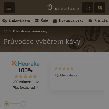
MENU
Zrnková káva
Čaje
Tipy na darčeky
Prísluše
Průvodce výběrem kávy
Průvodce výběrem kávy
100%
Rýchle dodanie
206 zákazníkov
Viac hodnotení