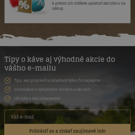
A potom ich môžete uplatniť ako zľavu na
nákup.
Tipy o káve aj výhodné akcie do
vášho e-mailu
Tipy, ako pripraviť a skladovať kávu čo najlepšie
Informácie o výhodných zľavách a akciách
Už vyše 2 000 odberateľov
Prihlásiť sa a získať zaujímavé info