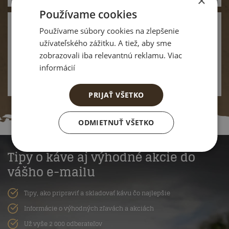
×
Používame cookies
Používame súbory cookies na zlepšenie
VERNOSTNÉ BODY
za každý
užívateľského zážitku. A tiež, aby sme
nákup
zobrazovali iba relevantnú reklamu. Viac
A potom ich môžete uplatniť ako zľavu na
informácií
nákup.
PRIJAŤ VŠETKO
ODMIETNUŤ VŠETKO
Tipy o káve aj výhodné akcie do
vášho e-mailu
Tipy, ako pripraviť a skladovať kávu čo najlepšie
Informácie o výhodných zľavách a akciách
Už vyše 2 000 odberateľov