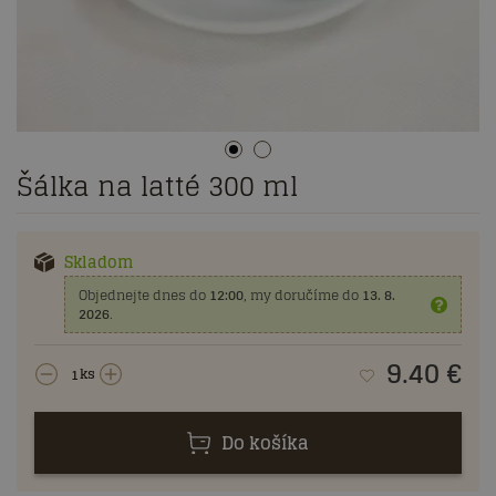
Šálka na latté 300 ml
Skladom
Objednejte dnes do
12:00
, my doručíme do
13. 8.
2026
.
9.40
€
ks
Do košíka