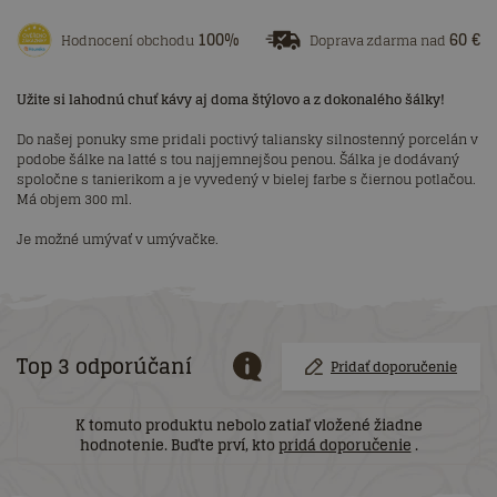
100%
60 €
Hodnocení obchodu
Doprava zdarma nad
Užite si lahodnú chuť kávy aj doma štýlovo a z dokonalého šálky!
Do našej ponuky sme pridali poctivý taliansky silnostenný porcelán v
podobe šálke na latté s tou najjemnejšou penou. Šálka ​​je dodávaný
spoločne s tanierikom a je vyvedený v bielej farbe s čiernou potlačou.
Má objem 300 ml.
Je možné umývať v umývačke.
Top 3 odporúčaní
Pridať doporučenie
K tomuto produktu nebolo zatiaľ vložené žiadne
hodnotenie. Buďte prví, kto
pridá doporučenie
.