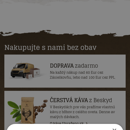
Nakupujte s nami bez obav
DOPRAVA
zadarmo
Na každý nákup nad 60 Eur cez
Zásielkovňu, lebo nad 100 Eur cez PPL.
ČERSTVÁ KÁVA
z Beskyd
V Beskydách pre vás pražíme vlastnú
kávu z bôbov z celého sveta. Denne av
malých dávkach.
O káve Upraženo.sk