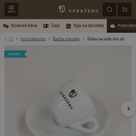
MENU
Zrnková káva
Čaje
Tipy na darčeky
Prísluše
Príslušenstvo
Ďalšie doplnky
Šálka na latté 300 ml
NOVINKA