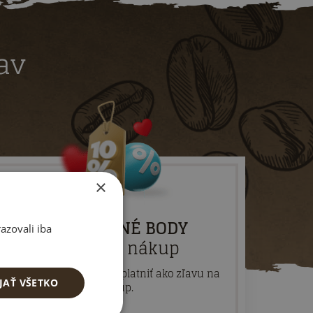
av
×
VERNOSTNÉ BODY
azovali iba
za každý nákup
A potom ich môžete uplatniť ako zľavu na
JAŤ VŠETKO
nákup.