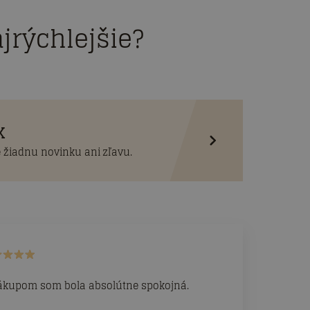
jrýchlejšie?
K
 žiadnu novinku ani zľavu.
ákupom som bola absolútne spokojná.