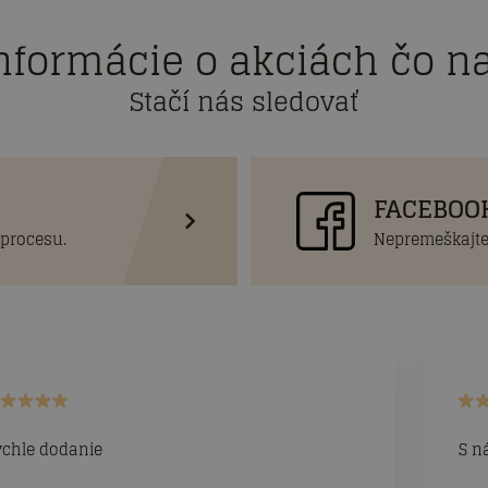
nformácie o akciách čo na
Stačí nás sledovať
FACEBOO
 procesu.
Nepremeškajte
ýchle dodanie
S n