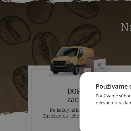
N
Používame 
DOPRAVA
Používame súbory 
zadarmo
relevantnú reklam
Na každý nákup nad 60 Eur cez
Zásielkovňu, lebo nad 100 Eur cez PPL.