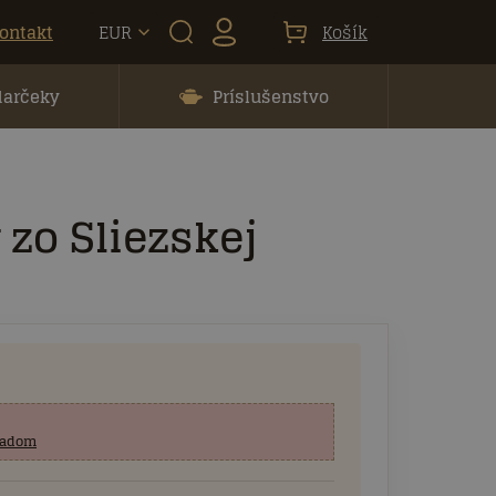
ontakt
EUR
Košík
darčeky
Príslušenstvo
 zo Sliezskej
kladom