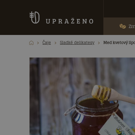
Zr
Čaje
Sladké delikatesy
Med kvetový lipo