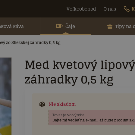
Veľkoobchod
O nas
K
nková káva
Čaje
Tipy na 
vý zo Sliezskej záhradky 0,5 kg
Med kvetový lipový
záhradky 0,5 kg
Nie skladom
Tovar je vo výrobe
Dajte mi vedieť na e-mail, až bude produkt s