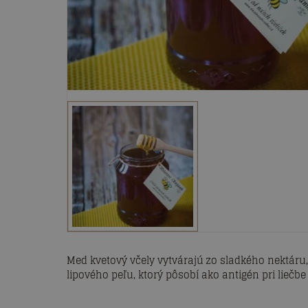
Med kvetový včely vytvárajú zo sladkého nektáru, 
lipového peľu, ktorý pôsobí ako antigén pri liečb